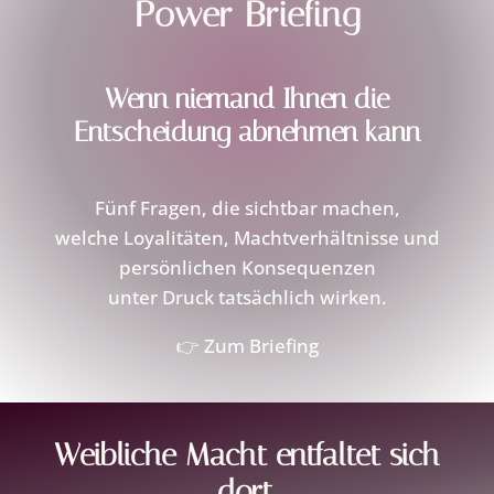
Power Briefing
Wenn niemand Ihnen die
Entscheidung abnehmen kann
Fünf Fragen, die sichtbar machen,
welche Loyalitäten, Machtverhältnisse und
persönlichen Konsequenzen
unter Druck tatsächlich wirken.
👉 Zum Briefing
Weibliche Macht entfaltet sich
dort,