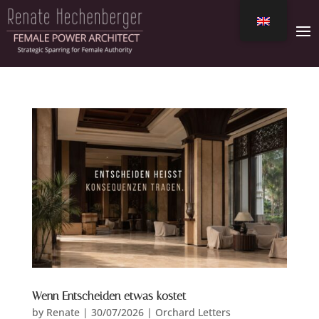
Wenn Entscheiden etwas kostet
by
Renate
|
30/07/2026
|
Orchard Letters